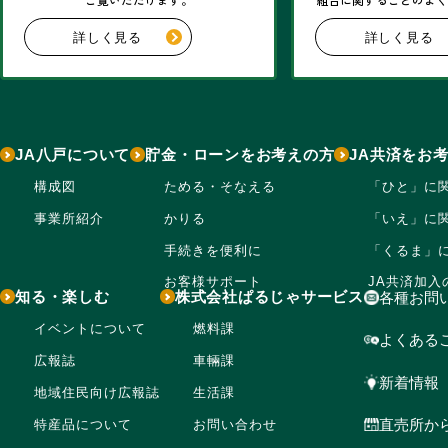
詳しく見る
詳しく見る
JA八戸について
貯金・ローンをお考えの方
JA共済をお
構成図
ためる・そなえる
「ひと」に
事業所紹介
かりる
「いえ」に
手続きを便利に
「くるま」
お客様サポート
JA共済加入
知る・楽しむ
株式会社ぱるじゃサービス
各種お問
イベントについて
燃料課
よくある
広報誌
車輛課
新着情報
地域住民向け広報誌
生活課
直売所か
特産品について
お問い合わせ