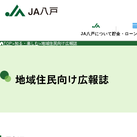
JA八戸について
貯金・ロー
TOP
>
知る・楽しむ
>
地域住民向け広報誌
地域住民向け広報誌