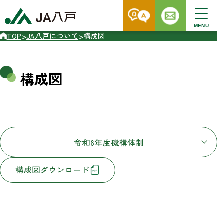
MENU
>
>
TOP
JA八戸について
構成図
構成図
令和8年度機構体制
構成図ダウンロード