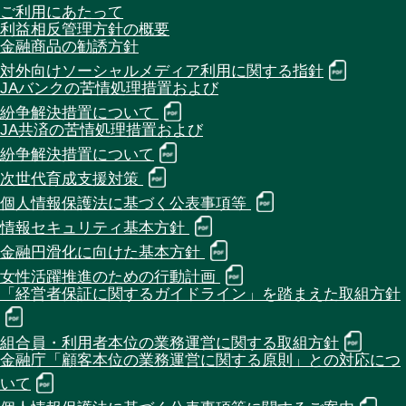
ご利用にあたって
利益相反管理方針の概要
金融商品の勧誘方針
対外向けソーシャルメディア利用に関する指針
JAバンクの苦情処理措置および
紛争解決措置について
JA共済の苦情処理措置および
紛争解決措置について
次世代育成支援対策
個人情報保護法に基づく公表事項等
情報セキュリティ基本方針
金融円滑化に向けた基本方針
女性活躍推進のための行動計画
「経営者保証に関するガイドライン」を踏まえた取組方針
組合員・利用者本位の業務運営に関する取組方針
金融庁「顧客本位の業務運営に関する原則」との対応につ
いて