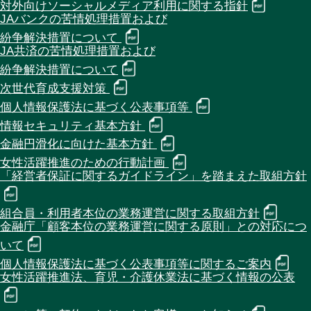
対外向けソーシャルメディア利用に関する指針
JAバンクの苦情処理措置および
紛争解決措置について
JA共済の苦情処理措置および
紛争解決措置について
次世代育成支援対策
個人情報保護法に基づく公表事項等
情報セキュリティ基本方針
金融円滑化に向けた基本方針
女性活躍推進のための行動計画
「経営者保証に関するガイドライン」を踏まえた取組方針
組合員・利用者本位の業務運営に関する取組方針
金融庁「顧客本位の業務運営に関する原則」との対応につ
いて
個人情報保護法に基づく公表事項等に関するご案内
女性活躍推進法、育児・介護休業法に基づく情報の公表