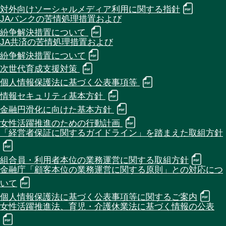
対外向けソーシャルメディア利用に関する指針
JAバンクの苦情処理措置および
紛争解決措置について
JA共済の苦情処理措置および
紛争解決措置について
次世代育成支援対策
個人情報保護法に基づく公表事項等
情報セキュリティ基本方針
金融円滑化に向けた基本方針
女性活躍推進のための行動計画
「経営者保証に関するガイドライン」を踏まえた取組方針
組合員・利用者本位の業務運営に関する取組方針
金融庁「顧客本位の業務運営に関する原則」との対応につ
いて
個人情報保護法に基づく公表事項等に関するご案内
女性活躍推進法、育児・介護休業法に基づく情報の公表