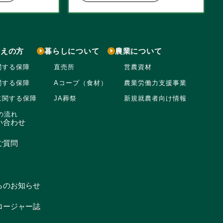
考えの方
暮らしについて
農業について
関する保障
直売所
営農資材
関する保障
Aコープ（食材）
農業労働力支援事業
に関する保障
JA葬祭
新規就農者向け情報
の流れ
い合わせ
ご質問
らのお知らせ
ロージャー誌