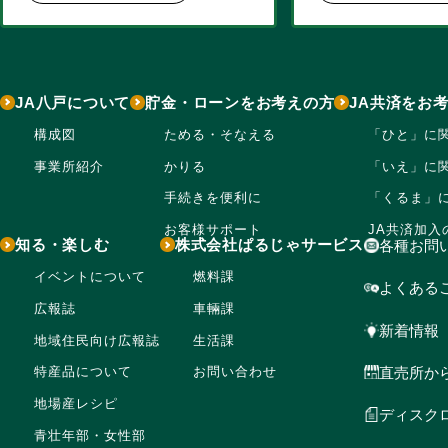
JA八戸について
貯金・ローンをお考えの方
JA共済をお
構成図
ためる・そなえる
「ひと」に
事業所紹介
かりる
「いえ」に
手続きを便利に
「くるま」
お客様サポート
JA共済加入
知る・楽しむ
株式会社ぱるじゃサービス
各種お問
イベントについて
燃料課
よくある
広報誌
車輛課
新着情報
地域住民向け広報誌
生活課
直売所か
特産品について
お問い合わせ
地場産レシピ
ディスク
青壮年部・女性部