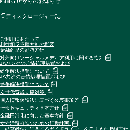
直売所からのお知らせ
ディスクロージャー誌
ご利用にあたって
利益相反管理方針の概要
金融商品の勧誘方針
対外向けソーシャルメディア利用に関する指針
JAバンクの苦情処理措置および
紛争解決措置について
JA共済の苦情処理措置および
紛争解決措置について
次世代育成支援対策
個人情報保護法に基づく公表事項等
情報セキュリティ基本方針
金融円滑化に向けた基本方針
女性活躍推進のための行動計画
「経営者保証に関するガイドライン」を踏まえた取組方針