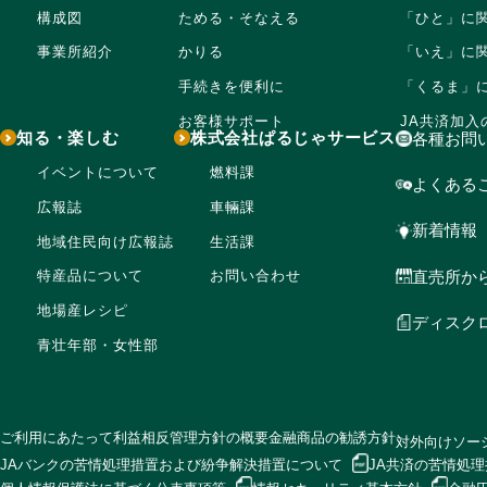
構成図
ためる・そなえる
「ひと」に
事業所紹介
かりる
「いえ」に
手続きを便利に
「くるま」
お客様サポート
JA共済加入
知る・楽しむ
株式会社ぱるじゃサービス
各種お問
イベントについて
燃料課
よくある
広報誌
車輛課
新着情報
地域住民向け広報誌
生活課
直売所か
特産品について
お問い合わせ
地場産レシピ
ディスク
青壮年部・女性部
ご利用にあたって
利益相反管理方針の概要
金融商品の勧誘方針
対外向けソー
JAバンクの苦情処理措置および
紛争解決措置について
JA共済の苦情処