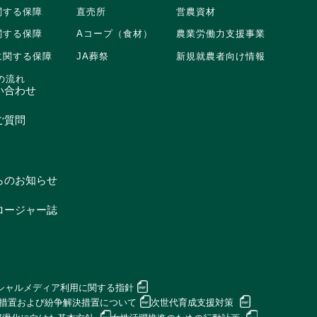
関する保障
直売所
営農資材
関する保障
Aコープ（食材）
農業労働力支援事業
に関する保障
JA葬祭
新規就農者向け情報
の流れ
い合わせ
ご質問
らのお知らせ
ロージャー誌
シャルメディア利用に関する指針
理措置および
紛争解決措置について
次世代育成支援対策